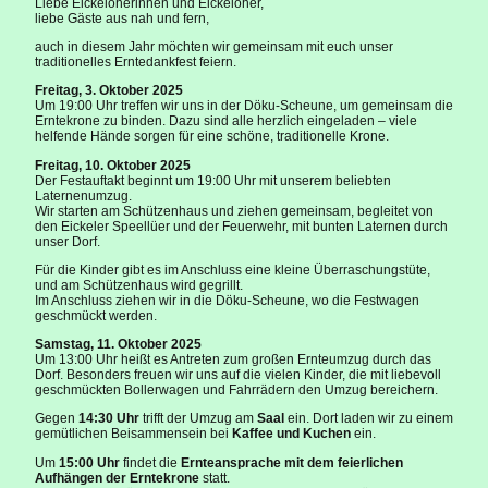
Liebe Eickeloherinnen und Eickeloher,
liebe Gäste aus nah und fern,
auch in diesem Jahr möchten wir gemeinsam mit euch unser
traditionelles Erntedankfest feiern.
Freitag, 3. Oktober 2025
Um 19:00 Uhr treffen wir uns in der Döku-Scheune, um gemeinsam die
Erntekrone zu binden. Dazu sind alle herzlich eingeladen – viele
helfende Hände sorgen für eine schöne, traditionelle Krone.
Freitag, 10. Oktober 2025
Der Festauftakt beginnt um 19:00 Uhr mit unserem beliebten
Laternenumzug.
Wir starten am Schützenhaus und ziehen gemeinsam, begleitet von
den Eickeler Speellüer und der Feuerwehr, mit bunten Laternen durch
unser Dorf.
Für die Kinder gibt es im Anschluss eine kleine Überraschungstüte,
und am Schützenhaus wird gegrillt.
Im Anschluss ziehen wir in die Döku-Scheune, wo die Festwagen
geschmückt werden.
Samstag, 11. Oktober 2025
Um 13:00 Uhr heißt es Antreten zum großen Ernteumzug durch das
Dorf. Besonders freuen wir uns auf die vielen Kinder, die mit liebevoll
geschmückten Bollerwagen und Fahrrädern den Umzug bereichern.
Gegen
14:30 Uhr
trifft der Umzug am
Saal
ein. Dort laden wir zu einem
gemütlichen Beisammensein bei
Kaffee und Kuchen
ein.
Um
15:00 Uhr
findet die
Ernteansprache mit dem feierlichen
Aufhängen der Erntekrone
statt.