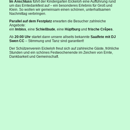
Im Anschluss
führt der Kindergarten Eickeloh eine Aufführung rund
um das Erntedankfest auf – ein besonderes Erlebnis für Groß und
Klein. So wollen wir gemeinsam einen schönen, unterhaltsamen
Nachmittag verbringen.
Parallel auf dem Festplatz
erwarten die Besucher zahlreiche
Angebote:
ein
Imbiss
, eine
Schießbude
, eine
Hüpfburg
und
frische Crêpes
.
Ab
20:00 Uhr
startet dann unsere allseits bekannte
Saalfete mit DJ
Swen CC
– Stimmung und Tanz sind garantiert!
Der Schützenverein Eickeloh freut sich auf zahlreiche Gäste, fröhliche
Stunden und ein schönes Festwochenende im Zeichen von Ernte,
Dankbarkeit und Gemeinschaft.
©Urheberrecht. Alle Rechte vorbehalten.