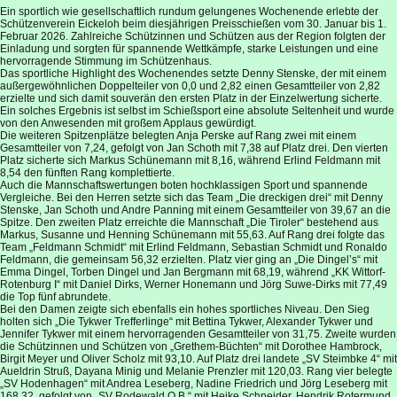
Ein sportlich wie gesellschaftlich rundum gelungenes Wochenende erlebte der
Schützenverein Eickeloh beim diesjährigen Preisschießen vom 30. Januar bis 1.
Februar 2026. Zahlreiche Schützinnen und Schützen aus der Region folgten der
Einladung und sorgten für spannende Wettkämpfe, starke Leistungen und eine
hervorragende Stimmung im Schützenhaus.
Das sportliche Highlight des Wochenendes setzte Denny Stenske, der mit einem
außergewöhnlichen Doppelteiler von 0,0 und 2,82 einen Gesamtteiler von 2,82
erzielte und sich damit souverän den ersten Platz in der Einzelwertung sicherte.
Ein solches Ergebnis ist selbst im Schießsport eine absolute Seltenheit und wurde
von den Anwesenden mit großem Applaus gewürdigt.
Die weiteren Spitzenplätze belegten Anja Perske auf Rang zwei mit einem
Gesamtteiler von 7,24, gefolgt von Jan Schoth mit 7,38 auf Platz drei. Den vierten
Platz sicherte sich Markus Schünemann mit 8,16, während Erlind Feldmann mit
8,54 den fünften Rang komplettierte.
Auch die Mannschaftswertungen boten hochklassigen Sport und spannende
Vergleiche. Bei den Herren setzte sich das Team „Die dreckigen drei“ mit Denny
Stenske, Jan Schoth und Andre Panning mit einem Gesamtteiler von 39,67 an die
Spitze. Den zweiten Platz erreichte die Mannschaft „Die Tiroler“ bestehend aus
Markus, Susanne und Henning Schünemann mit 55,63. Auf Rang drei folgte das
Team „Feldmann Schmidt“ mit Erlind Feldmann, Sebastian Schmidt und Ronaldo
Feldmann, die gemeinsam 56,32 erzielten. Platz vier ging an „Die Dingel’s“ mit
Emma Dingel, Torben Dingel und Jan Bergmann mit 68,19, während „KK Wittorf-
Rotenburg I“ mit Daniel Dirks, Werner Honemann und Jörg Suwe-Dirks mit 77,49
die Top fünf abrundete.
Bei den Damen zeigte sich ebenfalls ein hohes sportliches Niveau. Den Sieg
holten sich „Die Tykwer Trefferlinge“ mit Bettina Tykwer, Alexander Tykwer und
Jennifer Tykwer mit einem hervorragenden Gesamtteiler von 31,75. Zweite wurden
die Schützinnen und Schützen von „Grethem-Büchten“ mit Dorothee Hambrock,
Birgit Meyer und Oliver Scholz mit 93,10. Auf Platz drei landete „SV Steimbke 4“ mit
Aueldrin Struß, Dayana Minig und Melanie Prenzler mit 120,03. Rang vier belegte
„SV Hodenhagen“ mit Andrea Leseberg, Nadine Friedrich und Jörg Leseberg mit
168,32, gefolgt von „SV Rodewald O.B.“ mit Heike Schneider, Hendrik Rotermund