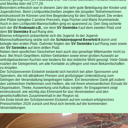
und Monika Isler mit 177,29.
Besonders erfreulich war in diesem Jahr die sehr gute Beteiligung der Kinder und
Jugendlichen. Beim Lichtpunktschießen zeigten die jüngsten Teilnehmerinnen
eindrucksvoll ihr Können und ihre Begeisterung für den Schießsport. Die ersten
drei Plätze belegten Caroline Prenzels, Inga Fischer und Marie Krummwiede.
Auch in den Lichtpunkt-Mannschaften ging es spannend zu: Den Sieg sicherte
sich der
SV Rodewald o.B.
, vor dem
SV Steimbke I
auf dem zweiten Platz und
dem
SV Steimbke II
auf Rang drei.
Ebenso erfolgreich präsentierte sich die Jugend. In der Jugend-
Mannschaftswertung setzte sich die
Schützenjugend Benefeld II
durch und
belegte den ersten Platz. Dahinter folgten der
SV Steimbke I
auf Rang zwei sowie
der
SV Steimbke
auf dem dritten Platz.
Neben dem sportlichen Geschehen kam auch das gesellige Miteinander nicht zu
kurz. Bei frisch Gegrilltem, kühlen Getränken sowie einer großen Auswahl an
selbstgebackenen Kuchen war bestens für das leibliche Wohl gesorgt. Viele Gäste
nutzten die Gelegenheit, um alte Kontakte zu pflegen und neue Bekanntschaften
zu knüpfen.
Der Schützenverein Eickeloh bedankt sich herzlich bei allen Sponsoren und
Spendern, die mit attraktiven Preisen und großzügiger Unterstützung zum
Gelingen der Veranstaltung beigetragen haben. Ein besonderer Dank gilt zudem
den zahlreichen Helferinnen und Helfern, die mit ihrem ehrenamtlichen Einsatz für
Organisation, Theke, Auswertung und Aufbau sorgten. Ihr Engagement zeigt
eindrucksvoll, wie wichtig das Ehrenamt für das Vereinsleben und den
gesellschaftlichen Zusammenhalt in der Region ist.
Am Ende blickt der Schützenverein Eickeloh auf ein rundum erfolgreiches
Preisschießen 2026 zurück und freut sich bereits auf die kommenden
Veranstaltungen.